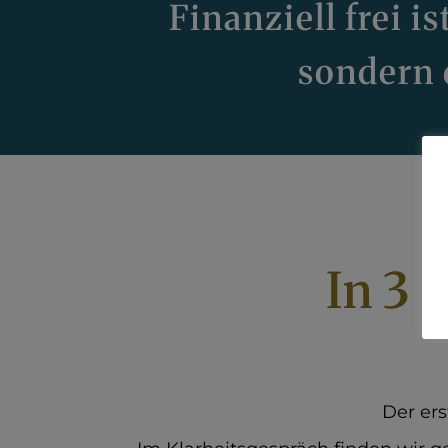
Finanziell frei is
sondern 
In 3 
Der ers