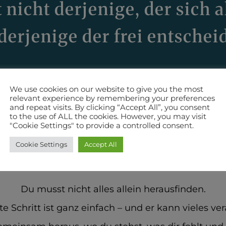
t nicht derjenige, der sich 
derjenige der frei entschei
We use cookies on our website to give you the most
relevant experience by remembering your preferences
and repeat visits. By clicking “Accept All”, you consent
to the use of ALL the cookies. However, you may visit
"Cookie Settings" to provide a controlled consent.
Schritten zu mehr Kl
Cookie Settings
Accept All
Du musst nicht alles allein herausfinden.
te Schritt ist ganz einfach – und er kann vieles ve