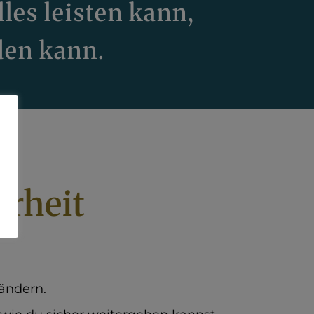
alles leisten kann,
den kann.
arheit
rändern.