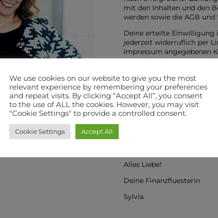
mit den Inhalten und den B
werden sowie die AGB und 
Deine erteilte Einwilligung
jederzeit widerruflich per L
Impressum angegebenen Ko
Versand erfolgt entspreche
Datenschutzerklärung
http
We use cookies on our website to give you the most
nur zur Bewerbung eigener 
relevant experience by remembering your preferences
unter
www.finanzfluesterin
and repeat visits. By clicking “Accept All”, you consent
to the use of ALL the cookies. However, you may visit
Wenn dir der Kurs Mehrwert
"Cookie Settings" to provide a controlled consent.
wenn du den Kurs Freunden 
finanziell weiterzukommen.
Cookie Settings
Accept All
Ich freue mich sehr, dich auf
begleiten zu dürfen.
Alles Liebe!
Deine Finanzfluesterin
Sylvia