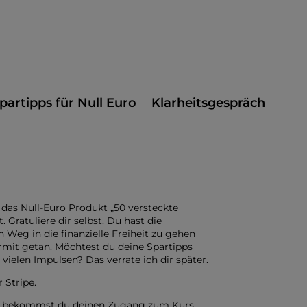
partipps für Null Euro
Klarheitsgespräch
r das Null-Euro Produkt „50 versteckte
Gratuliere dir selbst. Du hast die
 Weg in die finanzielle Freiheit zu gehen
ermit getan.
Möchtest du deine Spartipps
ielen Impulsen? Das verrate ich dir später.
 Stripe.
ng bekommst du deinen Zugang zum Kurs