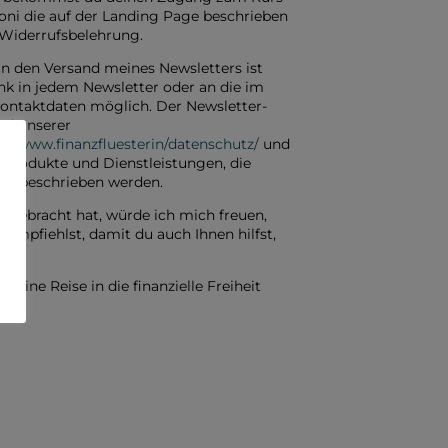
oni die auf der Landing Page beschrieben
Widerrufsbelehrung.
 in den Versand meines Newsletters ist
ink in jedem Newsletter oder an die im
ntaktdaten möglich. Der Newsletter-
nd unserer
s://www.finanzfluesterin/datenschutz/
und
Produkte und Dienstleistungen, die
.de
beschrieben werden.
 gebracht hat, würde ich mich freuen,
empfiehlst, damit du auch Ihnen hilfst,
 deine Reise in die finanzielle Freiheit